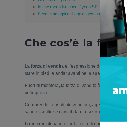
In che modo funziona Dynco SP
Ecco i vantaggi dell’app di gestione venditori D
Che cos’è la forza
La
forza di vendita
è l’espressione dei muscoli del
stare in piedi e andar avanti nella sua attività.
Fuori di metafora, la forza di vendita è la rete di c
un’impresa.
Comprende consulenti, venditori, agenti di commerc
sanno stabilire e consolidare relazioni con il pubbli
I commerciali hanno contatti diretti con clienti e pot