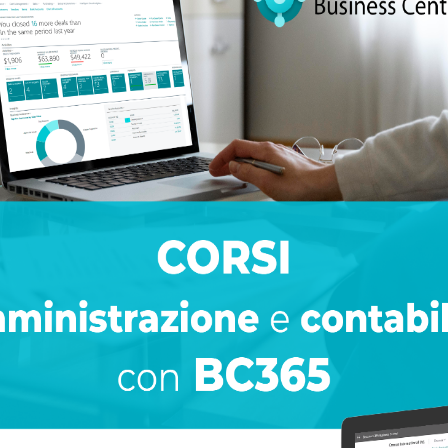
ynco SP
 di vendita
l’azienda, di quella parte della sua organizzazione che le perme
ommerciali incaricata di proporre e
vendere servizi e prodotti
di
io e figure professionali che conoscono bene l’offerta aziendal
co di riferimento.
enziali clienti, siano questi altre aziende o consumatori finali.