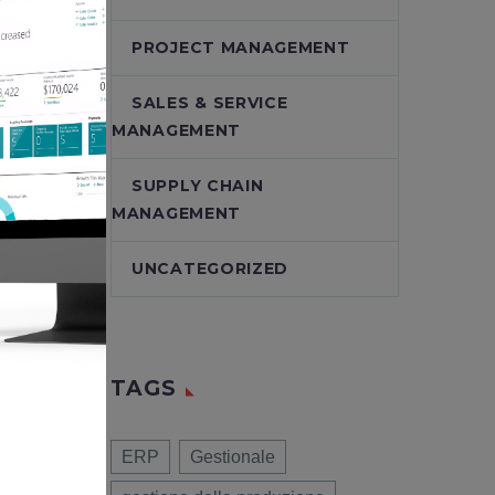
tti e
PROJECT MANAGEMENT
SALES & SERVICE
MANAGEMENT
SUPPLY CHAIN
MANAGEMENT
o stesso
UNCATEGORIZED
olgono
TAGS
 e
ERP
Gestionale
ssibile