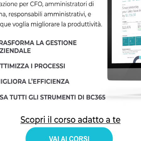
zienda di bisogni, esigenze e richieste delle persone cui prodo
 fa un sales?
ales
, è un “motore” per l’azienda, grazie alle sue vendite, ma all
dita non si limitano a
promuovere prodotti e servizi
, ma racc
i.
tti i riscontri che permettono di valutare la
coerenza tra offerta
tipo consulenziale: la proposta di prodotti e servizi diventa la po