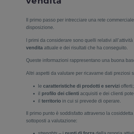
vendita
Il primo passo per intrecciare una rete commerciale 
disposizione.
I primi da considerare sono quelli relativi all’attiv
vendita
attuale e dei risultati che ha conseguito.
Queste informazioni rappresentano una buona base per
Altri aspetti da valutare per ricavarne dati preziosi 
le
caratteristiche di prodotti e servizi
offerti;
il
profilo dei clienti
acquisiti e dei clienti pote
il
territorio
in cui si prevede di operare.
Il primo punto è soddisfatto attraverso la cosiddetta
sottoposti a valutazione:
strenghts
– i
punti di forza
della propria attivi