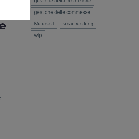
gestione della produzione
gestione delle commesse
e
Microsoft
smart working
wip
a