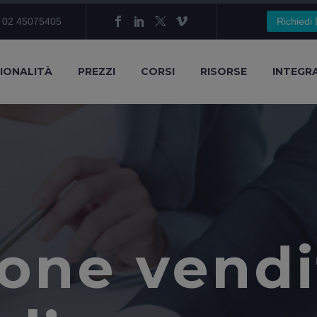
 02 45075405
Richiedi
IONALITÀ
PREZZI
CORSI
RISORSE
INTEGR
one vendi