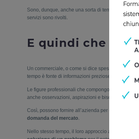
Sono, dunque, anche una sorta di termometro per l’a
servizi sono rivolti.
E quindi che cosa
Un commerciale, o come si dice spesso oggi, un
s
tempo è fonte di informazioni preziose.
Le figure professionali che compongono la rete ven
anche osservazioni, aspirazioni e bisogni dei client
Così, possono fornire all’azienda per cui lavorano tu
domanda del mercato
.
Nello stesso tempo, il loro approccio al cliente è di 