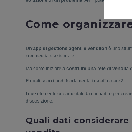
soluzione di un problema
per il potenziale acquir
Come organizzare
Un’
app di gestione agenti e venditori
è uno strum
commerciale aziendale.
Ma come iniziare a
costruire una rete di vendita 
E quali sono i nodi fondamentali da affrontare?
I due elementi fondamentali da cui partire per crea
disposizione.
Quali dati considerare 