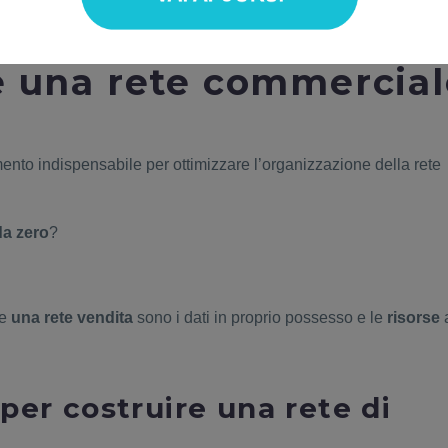
ente.
 una rete commercial
ento indispensabile per ottimizzare l’organizzazione della rete
da zero
?
re
una rete vendita
sono i dati in proprio possesso e le
risorse
per costruire una rete di