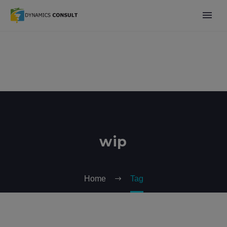
wip
Home
Tag