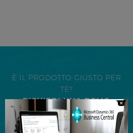
È IL PRODOTTO GIUSTO PER
TE?
RICHIEDI UNA DEMO
Stai valutando se un programma gestionale aziendale
come Business Central possa fare al caso tuo? Compila
il modulo qui sotto e potrai provarlo attraverso una demo.